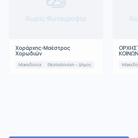
Χωρίς Φωτογραφία
Χω
Χοράρχης-Μαέστρος
ΟΡΧΗΣΤ
Χορωδιών
ΚΟΙΝΩ
Μακεδονία
Θεσσαλονίκη – Δήμος
Μακεδο