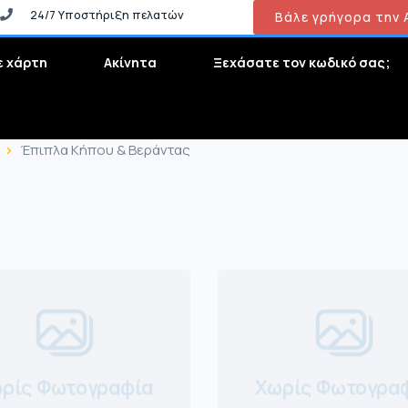
24/7 Υποστήριξη πελατών
Βάλε γρήγορα την Α
ε χάρτη
Ακίνητα
Ξεχάσατε τον κωδικό σας;
Έπιπλα Κήπου & Βεράντας
ρίς Φωτογραφία
Χωρίς Φωτογρα