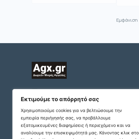
Εμφάνιση
2312132324
ΠΛΑΤΩΝΟΣ 1 Τ.Κ. 54631
Εκτιμούμε το απόρρητό σας
ΘΕΣΣΑΛΟΝΙΚΗ
Χρησιμοποιούμε cookies για να βελτιώσουμε την
support@agx.gr
εμπειρία περιήγησής σας, να προβάλλουμε
Follow our social media
εξατομικευμένες διαφημίσεις ή περιεχόμενο και να
αναλύουμε την επισκεψιμότητά μας.
Κάνοντας κλικ στο