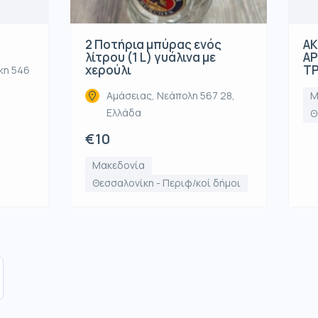
2 Ποτήρια μπύρας ενός
ΑΚ
λίτρου (1 L) γυάλινα με
ΑΡ
χερούλι
ΤΡ
κη 546
Αμάσειας, Νεάπολη 567 28,
Μ
Ελλάδα
Θ
€10
Μακεδονία
Θεσσαλονίκη - Περιφ/κοί δήμοι