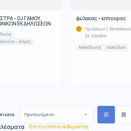
ΤΡΑ – DJ ΓΑΜΟΥ,
φύλακας – κηπουρος
ΩΝΙΚΩΝ ΕΚΔΗΛΩΣΕΩΝ
Προξένων 1, Θεσσαλονί
δονία
32, Ελλάδα
αλονίκη – Δήμος
Μακεδονία
Χαλκιδική
η κατά:
Προτεινόμενη
ελέσματα
Έπιπλα Κήπου & Βεράντας