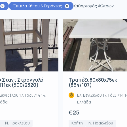
Έπιπλα Κήπου & Βεράντας
Καθαρισμός Φίλτρων
ο Σταντ Στρογγυλό
Τραπέζι 80x80x75εκ
111εκ (500/2320)
(864/107)
 Βενιζέλου 17, Γάζι 714 14,
Ελ. Βενιζέλου 17, Γάζι 714 1
λάδα
Ελλάδα
€25
Ν. Ηρακλείου
Κρήτη
Ν. Ηρακλείου