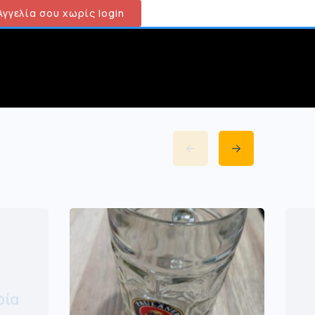
γγελία σου χωρίς login
φία