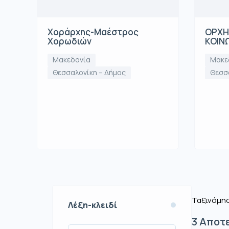
Χοράρχης-Μαέστρος
ΟΡΧΗΣ
Χορωδιών
ΚΟΙΝ
Μακεδονία
Μακε
Θεσσαλονίκη – Δήμος
Θεσσ
Ταξινόμησ
Λέξη-κλειδί
3
Αποτ