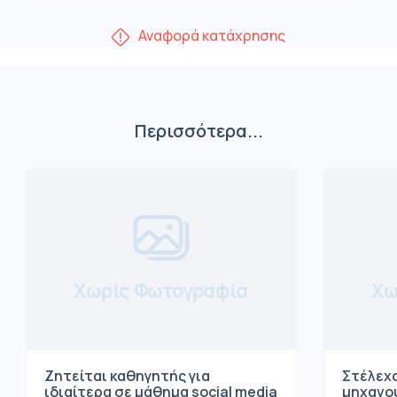
Αναφορά κατάχρησης
Περισσότερα...
Χωρίς Φωτογραφία
Χω
Ζητείται καθηγητής για
Στέλεχο
ιδιαίτερα σε μάθημα social media
μηχανο