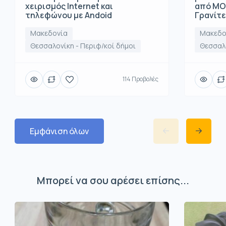
χειρισμός Internet και
από ΜΟ
τηλεφώνου με Andoid
Γρανίτ
Μακεδονία
Μακεδο
Θεσσαλονίκη - Περιφ/κοί δήμοι
Θεσσαλο
114 Προβολές
Εμφάνιση όλων
Μπορεί να σου αρέσει επίσης...