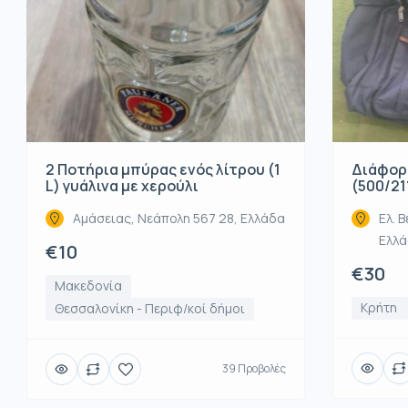
2 Ποτήρια μπύρας ενός λίτρου (1
Διάφορ
L) γυάλινα με χερούλι
(500/21
Αμάσειας, Νεάπολη 567 28, Ελλάδα
Ελ. Β
Ελλ
€10
€30
Μακεδονία
Κρήτη
Θεσσαλονίκη - Περιφ/κοί δήμοι
39 Προβολές