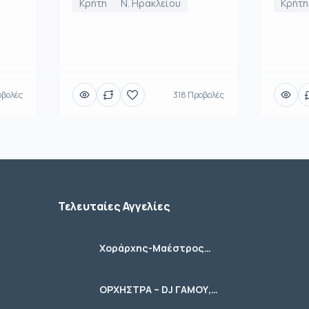
Κρήτη
Ν. Ηρακλείου
Κρήτη
οβολές
318 Προβολές
Τελευταίες Αγγελίες
Χοράρχης-Μαέστρος
Χορωδιών
ΟΡΧΗΣΤΡΑ – DJ ΓΑΜΟΥ,
ΚΟΙΝΩΝΙΚΩΝ ΕΚΔΗΛΩΣΕΩΝ