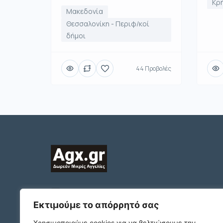
Κρ
Μακεδονία
Θεσσαλονίκη - Περιφ/κοί
δήμοι
44 Προβολές
2312132324
ΠΛΑΤΩΝΟΣ 1 Τ.Κ. 54631
Εκτιμούμε το απόρρητό σας
ΘΕΣΣΑΛΟΝΙΚΗ
Χρησιμοποιούμε cookies για να βελτιώσουμε την