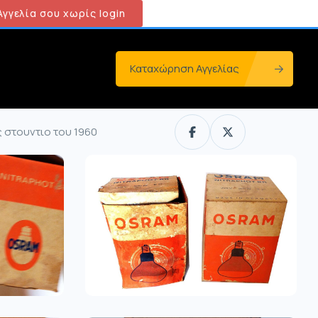
γγελία σου χωρίς login
Καταχώρηση Αγγελίας
 στουντιο του 1960