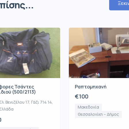
πίσης...
Ξεκι
φορες Τσάντες
Ραπτομηχανή
ιδιού (500/2113)
€100
Ελ. Βενιζέλου 17, Γάζι 714 14,
Μακεδονία
Ελλάδα
Θεσσαλονίκη – Δήμος
0