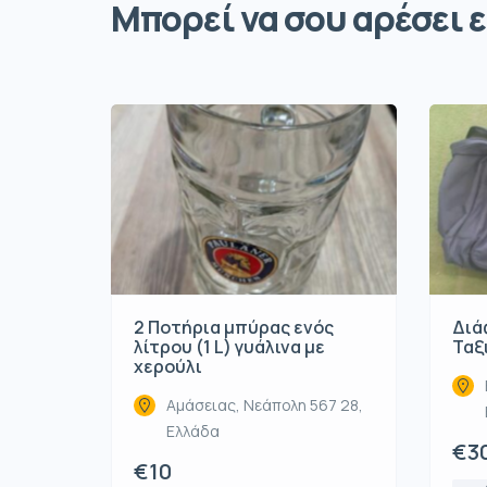
Μπορεί να σου αρέσει ε
2 Ποτήρια μπύρας ενός
Διά
λίτρου (1 L) γυάλινα με
Ταξ
χερούλι
Αμάσειας, Νεάπολη 567 28,
Ελλάδα
€3
€10