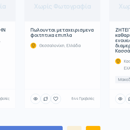
ία
Χωρίς Φωτογραφία
Χωρ
ΤΗΝ
Πωλουνται μεταχειρισμενα
ΖΗΤΕΙΤ
φοιτητικα επιπλα
καθαρ
Α
ενοικ
διαμε
Θεσσαλονίκη, Ελλάδα
Κασσά
Κα
Ελ
Μακε
οβολές
844 Προβολές