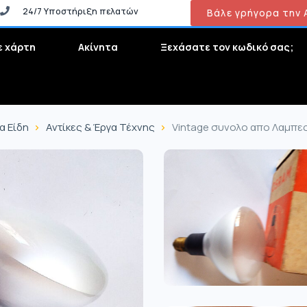
24/7 Υποστήριξη πελατών
Βάλε γρήγορα την Α
ε χάρτη
Ακίνητα
Ξεχάσατε τον κωδικό σας;
α Είδη
Αντίκες & Έργα Τέχνης
Vintage συνολο απο Λαμπες