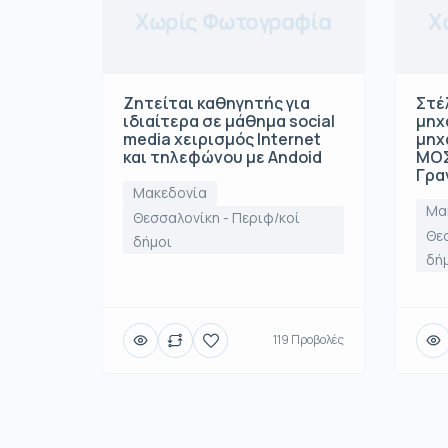
Χωρίς Φωτογραφία
Χ
Ζητείται καθηγητής για
Στέ
ιδιαίτερα σε μάθημα social
μηχ
media χειρισμός Internet
μηχ
και τηλεφώνου με Andoid
ΜΟΣ
Γρα
Μακεδονία
Μα
Θεσσαλονίκη - Περιφ/κοί
Θεσ
δήμοι
δή
119 Προβολές