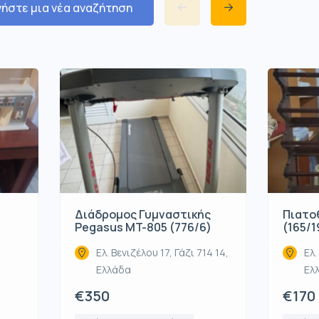
νήστε μια νέα αναζήτηση
Διάδρομος Γυμναστικής
Πιατοθ
Pegasus MT-805 (776/6)
(165/1
Ελ. Βενιζέλου 17, Γάζι 714 14,
Ελ.
Ελλάδα
Ελ
€350
€170