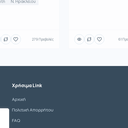
ήτη
Ν. Ηρακλείου
279 Προβολές
61 Πρ
Χρήσιμα Link
Αρχική
Πολιτική Απορρήτου
FAQ