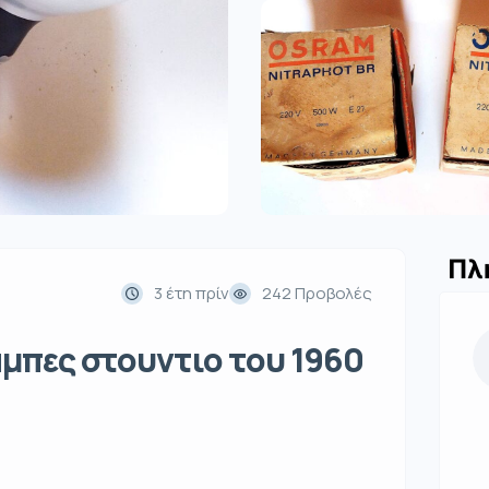
Πλ
3 έτη πρίν
242 Προβολές
αμπες στουντιο του 1960