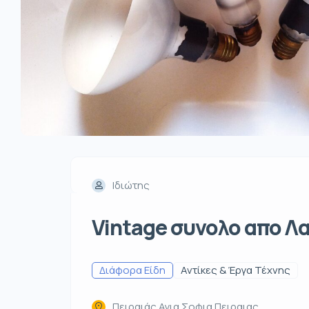
Ιδιώτης
Vintage συνολο απο Λ
Διάφορα Είδη
Αντίκες & Έργα Τέχνης
Πειραιάς Αγια Σοφια Πειραιας