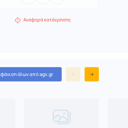
Αναφορά κατάχρησης
φάνιση όλων από agx.gr