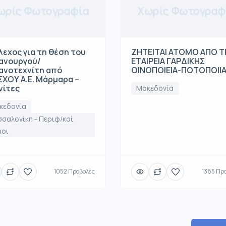
ωρίς Φωτογραφία
Χωρίς Φωτογραφ
λεχος για τη θέση του
ΖΗΤΕΙΤΑΙ ΑΤΟΜΟ ΑΠΟ 
ανουργού/
ΕΤΑΙΡΕΙΑ ΓΑΡΔΙΚΗΣ
ανοτεχνίτη από
ΟΙΝΟΠΟΙΕΙΑ-ΠΟΤΟΠΟΙΙ
ΧΟΥ Α.Ε. Μάρμαρα –
νίτες
Μακεδονία
κεδονία
σαλονίκη - Περιφ/κοί
μοι
1052 Προβολές
1385 Πρ