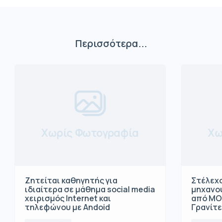
Περισσότερα...
Χωρίς Φωτογραφία
Χω
Ζητείται καθηγητής για
Στέλεχο
ιδιαίτερα σε μάθημα social media
μηχανο
χειρισμός Internet και
από ΜΟ
τηλεφώνου με Andoid
Γρανίτ