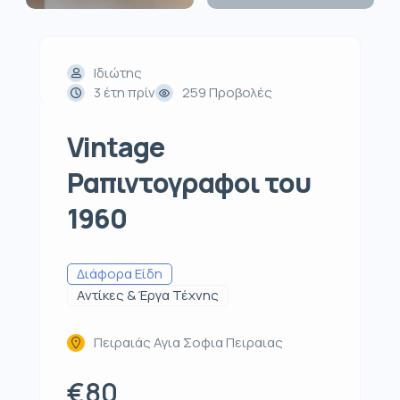
Ιδιώτης
3 έτη πρίν
259 Προβολές
Vintage
Ραπιντογραφοι του
1960
Διάφορα Είδη
Αντίκες & Έργα Τέχνης
Πειραιάς Αγια Σοφια Πειραιας
€80