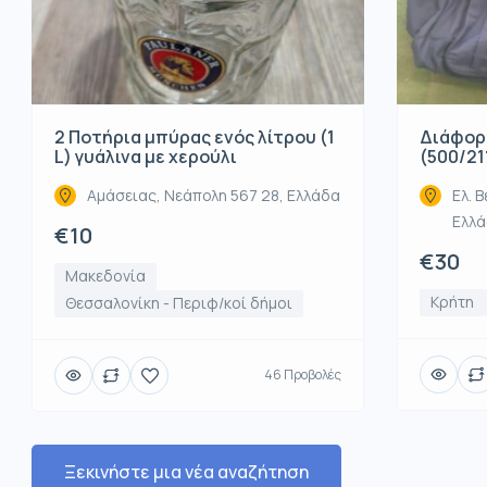
2 Ποτήρια μπύρας ενός λίτρου (1
Διάφορ
L) γυάλινα με χερούλι
(500/21
Αμάσειας, Νεάπολη 567 28, Ελλάδα
Ελ. Β
Ελλ
€10
€30
Μακεδονία
Κρήτη
Θεσσαλονίκη - Περιφ/κοί δήμοι
46 Προβολές
Ξεκινήστε μια νέα αναζήτηση