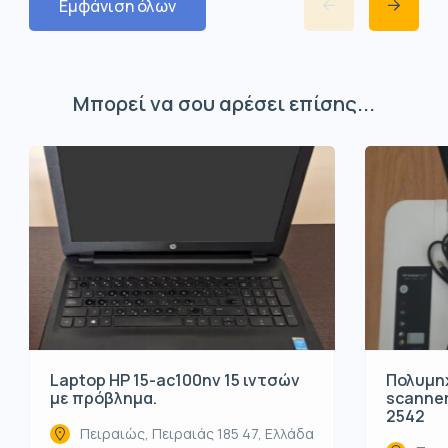
Εμφάνιση όλων
Μπορεί να σου αρέσει επίσης...
Laptop HP 15-ac100nv 15 ιντσών
Πολυμη
με πρόβλημα.
scanner
2542
Πειραιώς, Πειραιάς 185 47, Ελλάδα