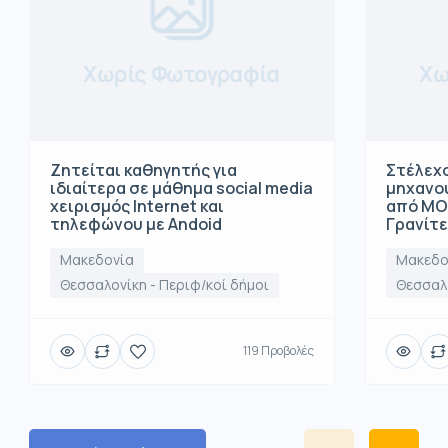
Χωρίς Φωτογραφία
Χω
Ζητείται καθηγητής για
Στέλεχο
ιδιαίτερα σε μάθημα social media
μηχανο
χειρισμός Internet και
από ΜΟ
τηλεφώνου με Andoid
Γρανίτ
Μακεδονία
Μακεδο
Θεσσαλονίκη - Περιφ/κοί δήμοι
Θεσσαλο
119 Προβολές