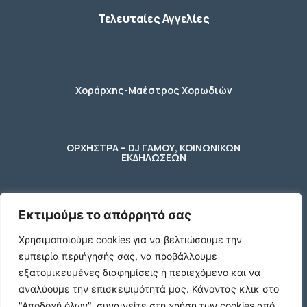
Τελευταίες Αγγελίες
Χοράρχης-Μαέστρος Χορωδιών
ΟΡΧΗΣΤΡΑ – DJ ΓΑΜΟΥ, ΚΟΙΝΩΝΙΚΩΝ
ΕΚΔΗΛΩΣΕΩΝ
Εκτιμούμε το απόρρητό σας
φύλακας – κηπουρος
Χρησιμοποιούμε cookies για να βελτιώσουμε την
εμπειρία περιήγησής σας, να προβάλλουμε
2 Ποτήρια μπύρας ενός λίτρου (1 L)
εξατομικευμένες διαφημίσεις ή περιεχόμενο και να
γυάλινα με χερούλι
αναλύουμε την επισκεψιμότητά μας.
Κάνοντας κλικ στο
€10
"Αποδοχή όλων", συναινείτε στη χρήση των cookies από