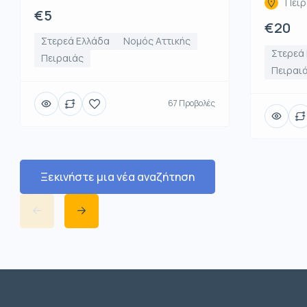
Πειρ
€5
€20
Στερεά Ελλάδα
Νομός Αττικής
Στερεά
Πειραιάς
Πειραι
67 Προβολές
Ξεκινήστε μια νέα αναζήτηση