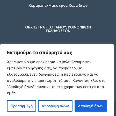
Χοράρχης-Μαέστρος Χορωδιών
ΟΡΧΗΣΤΡΑ – DJ ΓΑΜΟΥ, ΚΟΙΝΩΝΙΚΩΝ
ΕΚΔΗΛΩΣΕΩΝ
Εκτιμούμε το απόρρητό σας
φύλακας – κηπουρος
Χρησιμοποιούμε cookies για να βελτιώσουμε την
εμπειρία περιήγησής σας, να προβάλλουμε
2 Ποτήρια μπύρας ενός λίτρου (1 L)
εξατομικευμένες διαφημίσεις ή περιεχόμενο και να
γυάλινα με χερούλι
αναλύουμε την επισκεψιμότητά μας.
Κάνοντας κλικ στο
€10
"Αποδοχή όλων", συναινείτε στη χρήση των cookies από
εμάς.
Προσαρμογή
Απόρριψη όλων
Αποδοχή όλων
© 2024 agx.gr. All rights reserved.