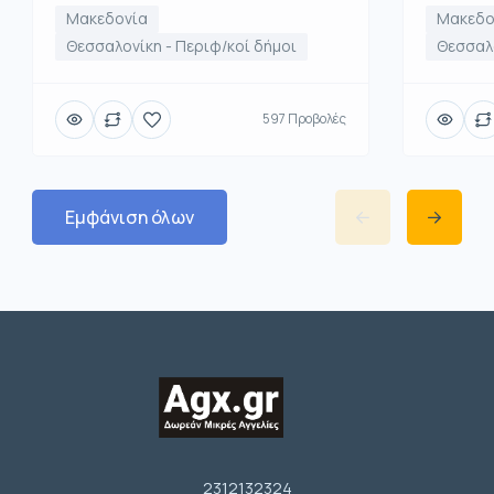
Μακεδονία
Μακεδο
Θεσσαλονίκη - Περιφ/κοί δήμοι
Θεσσαλο
597 Προβολές
Εμφάνιση όλων
2312132324