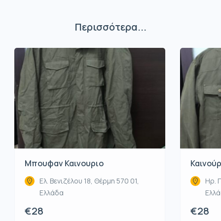
Περισσότερα...
Μπουφαν Καινουριο
Καινού
Ελ. Βενιζέλου 18, Θέρμη 570 01,
Ηρ. 
Ελλάδα
Ελλ
€28
€28