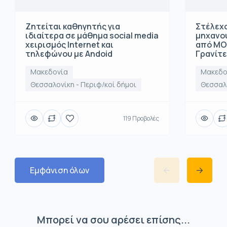
Ζητείται καθηγητής για
Στέλεχο
ιδιαίτερα σε μάθημα social media
μηχανο
χειρισμός Internet και
από ΜΟ
τηλεφώνου με Andoid
Γρανίτ
Μακεδονία
Μακεδο
Θεσσαλονίκη - Περιφ/κοί δήμοι
Θεσσαλο
119 Προβολές
Εμφάνιση όλων
Μπορεί να σου αρέσει επίσης...