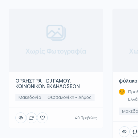
Χωρίς Φωτογραφία
Χω
ΟΡΧΗΣΤΡΑ – DJ ΓΑΜΟΥ,
φύλακα
ΚΟΙΝΩΝΙΚΩΝ ΕΚΔΗΛΩΣΕΩΝ
Προξ
Μακεδονία
Θεσσαλονίκη – Δήμος
Ελλ
Μακεδο
40 Προβολές