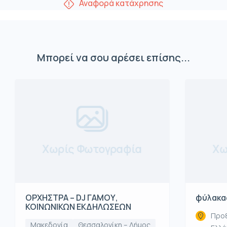
Αναφορά κατάχρησης
Μπορεί να σου αρέσει επίσης...
Χωρίς Φωτογραφία
Χω
ΟΡΧΗΣΤΡΑ – DJ ΓΑΜΟΥ,
φύλακα
ΚΟΙΝΩΝΙΚΩΝ ΕΚΔΗΛΩΣΕΩΝ
Προξ
Μακεδονία
Θεσσαλονίκη – Δήμος