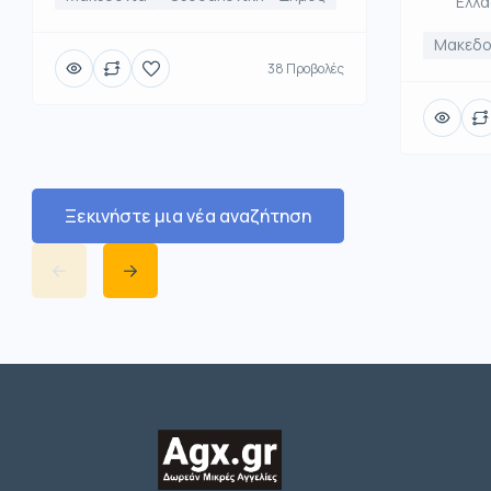
Ελλ
Μακεδο
38 Προβολές
Ξεκινήστε μια νέα αναζήτηση