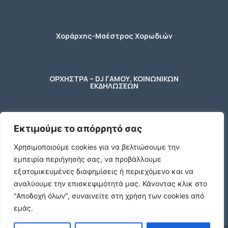
Χοράρχης-Μαέστρος Χορωδιών
ΟΡΧΗΣΤΡΑ – DJ ΓΑΜΟΥ, ΚΟΙΝΩΝΙΚΩΝ
ΕΚΔΗΛΩΣΕΩΝ
Εκτιμούμε το απόρρητό σας
φύλακας – κηπουρος
Χρησιμοποιούμε cookies για να βελτιώσουμε την
εμπειρία περιήγησής σας, να προβάλλουμε
2 Ποτήρια μπύρας ενός λίτρου (1 L)
εξατομικευμένες διαφημίσεις ή περιεχόμενο και να
γυάλινα με χερούλι
αναλύουμε την επισκεψιμότητά μας.
Κάνοντας κλικ στο
€10
"Αποδοχή όλων", συναινείτε στη χρήση των cookies από
εμάς.