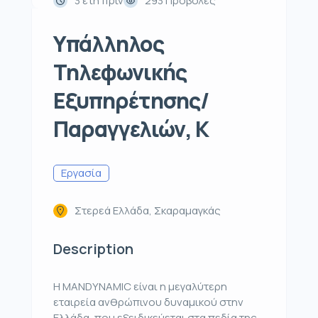
3 έτη πρίν
293 Προβολές
Υπάλληλος
Τηλεφωνικής
Εξυπηρέτησης/
Παραγγελιών, Κ
Εργασία
Στερεά Ελλάδα, Σκαραμαγκάς
Description
Η MANDYNAMIC είναι η μεγαλύτερη
εταιρεία ανθρώπινου δυναμικού στην
Ελλάδα, που εξειδικεύεται στα πεδία της