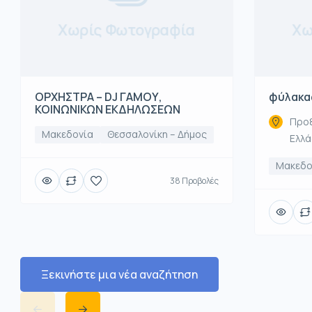
Χωρίς Φωτογραφία
Χω
ΟΡΧΗΣΤΡΑ – DJ ΓΑΜΟΥ,
φύλακα
ΚΟΙΝΩΝΙΚΩΝ ΕΚΔΗΛΩΣΕΩΝ
Προξ
Μακεδονία
Θεσσαλονίκη – Δήμος
Ελλ
Μακεδο
38 Προβολές
Ξεκινήστε μια νέα αναζήτηση