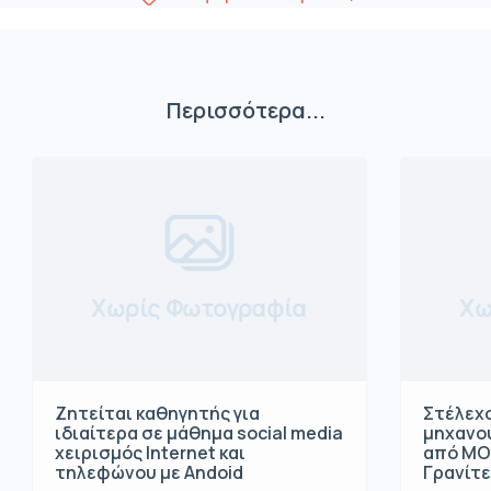
Περισσότερα...
Χωρίς Φωτογραφία
Χω
Ζητείται καθηγητής για
Στέλεχο
ιδιαίτερα σε μάθημα social media
μηχανο
χειρισμός Internet και
από ΜΟ
τηλεφώνου με Andoid
Γρανίτ