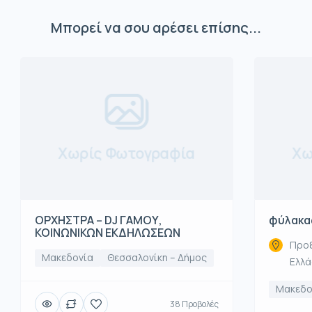
Μπορεί να σου αρέσει επίσης...
Χωρίς Φωτογραφία
Χω
ΟΡΧΗΣΤΡΑ – DJ ΓΑΜΟΥ,
φύλακα
ΚΟΙΝΩΝΙΚΩΝ ΕΚΔΗΛΩΣΕΩΝ
Προξ
Μακεδονία
Θεσσαλονίκη – Δήμος
Ελλ
Μακεδο
38 Προβολές