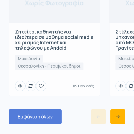
Χωρίς Φωτογραφία
Χω
Ζητείται καθηγητής για
Στέλεχο
ιδιαίτερα σε μάθημα social media
μηχανο
χειρισμός Internet και
από ΜΟ
τηλεφώνου με Andoid
Γρανίτ
Μακεδονία
Μακεδο
Θεσσαλονίκη - Περιφ/κοί δήμοι
Θεσσαλο
119 Προβολές
Εμφάνιση όλων