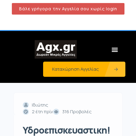
Βάλε γρήγορα την Αγγελία σου χωρίς login
Καταχώρηση Αγγελίας
Ιδιώτης
2 έτη πρίν
316 Προβολές
Υδροεπισκευαστικη!