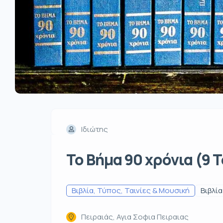
Ιδιώτης
Το Βήμα 90 χρόνια (9 
Βιβλία, Τύπος, Ταινίες & Μουσική
Βιβλία
Πειραιάς, Αγια Σοφια Πειραιας