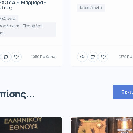
ΧΟΥ Α.Ε. Μάρμαρα –
νίτες
Μακεδονία
κεδονία
σαλονίκη - Περιφ/κοί
μοι
1050 Προβολές
1379 Πρ
πίσης...
Ξεκι