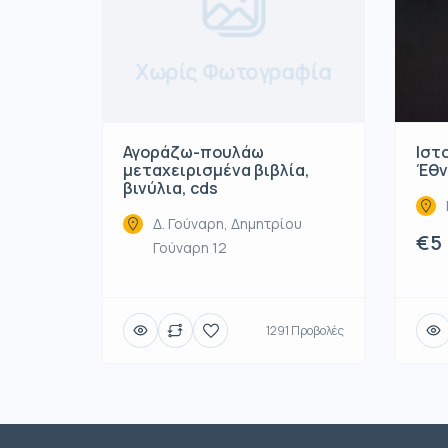
Χωρίς Φωτογραφία
Αγοράζω-πουλάω
Ιστ
μεταχειρισμένα βιβλία,
Έθν
βινύλια, cds
Δ. Γούναρη, Δημητρίου
€5
Γούναρη 12
1291 Προβολές