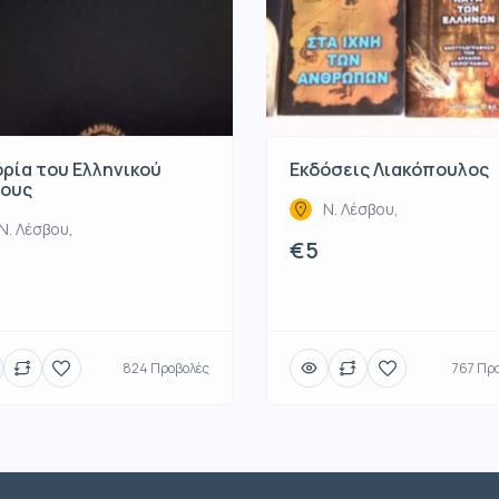
ορία του Ελληνικού
Εκδόσεις Λιακόπουλος
ους
Ν. Λέσβου,
Ν. Λέσβου,
€5
824 Προβολές
767 Πρ