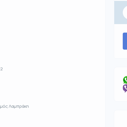
12
σμός Λαμπράκη