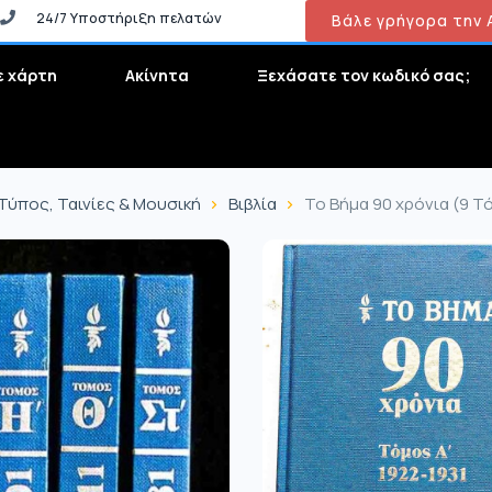
24/7 Υποστήριξη πελατών
Βάλε γρήγορα την Α
ε χάρτη
Ακίνητα
Ξεχάσατε τον κωδικό σας;
 Τύπος, Ταινίες & Μουσική
Βιβλία
Το Βήμα 90 χρόνια (9 Τ