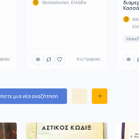
διαμε
Θεσσαλονίκη, Ελλάδα
Κασσά
Κα
Ελ
Μακε
οβολές
842 Προβολές
νήστε μια νέα αναζήτηση