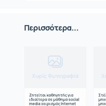
Περισσότερα...
Χωρίς Φωτογραφία
Χ
Ζητείται καθηγητής για
Στέ
ιδιαίτερα σε μάθημα social
μηχ
media χειρισμός Internet
μηχ