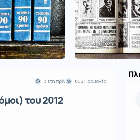
Πλ
3 έτη πρίν
652 Προβολές
Τόμοι) του 2012