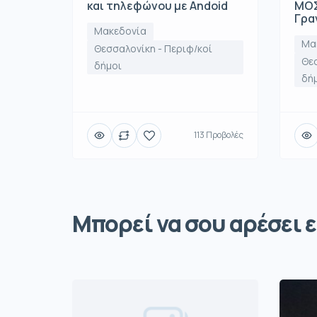
και τηλεφώνου με Andoid
ΜΟΣ
Γρα
Μακεδονία
Μα
Θεσσαλονίκη - Περιφ/κοί
Θεσ
δήμοι
δή
113 Προβολές
Μπορεί να σου αρέσει ε