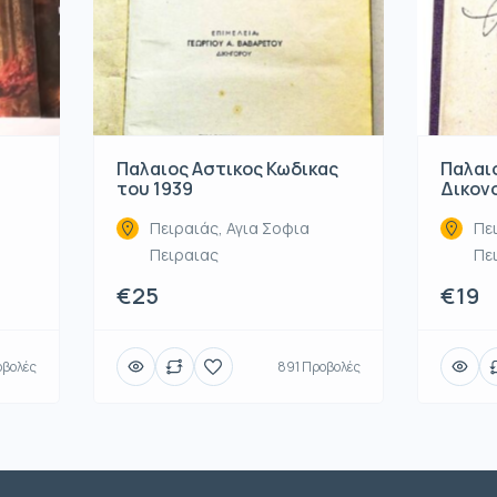
Παλαιος Αστικος Κωδικας
Παλαιο
του 1939
Δικονο
Πειραιάς, Αγια Σοφια
Πε
Πειραιας
Πε
€25
€19
οβολές
891 Προβολές