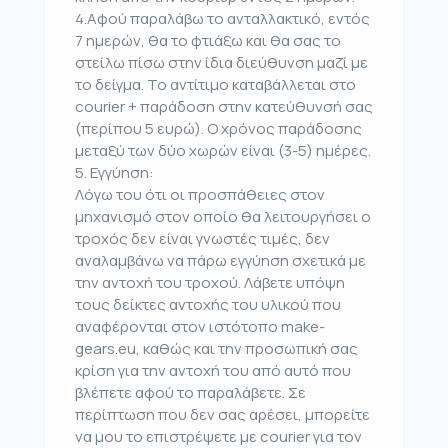
4.Αφού παραλάβω το ανταλλακτικό, εντός
7 ημερών, θα το φτιάξω και θα σας το
στείλω πίσω στην ίδια διεύθυνση μαζί με
το δείγμα. Το αντίτιμο καταβάλλεται στο
courier + παράδοση στην κατεύθυνσή σας
(περίπου 5 ευρώ). Ο χρόνος παράδοσης
μεταξύ των δύο χωρών είναι (3-5) ημέρες.
5. Εγγύηση:
Λόγω του ότι οι προσπάθειες στον
μηχανισμό στον οποίο θα λειτουργήσει ο
τροχός δεν είναι γνωστές τιμές, δεν
αναλαμβάνω να πάρω εγγύηση σχετικά με
την αντοχή του τροχού. Λάβετε υπόψη
τους δείκτες αντοχής του υλικού που
αναφέρονται στον ιστότοπο make-
gears.eu, καθώς και την προσωπική σας
κρίση για την αντοχή του από αυτό που
βλέπετε αφού το παραλάβετε. Σε
περίπτωση που δεν σας αρέσει, μπορείτε
να μου το επιστρέψετε με courier για τον