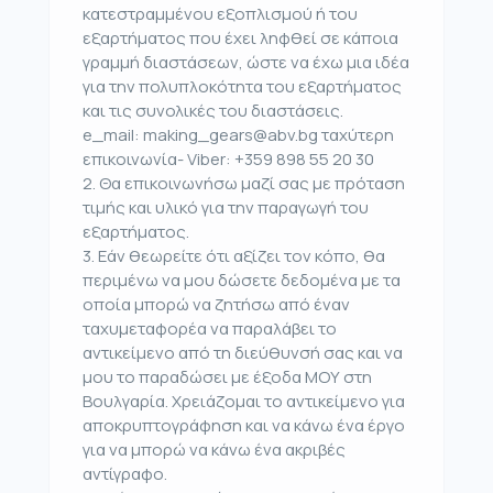
κατεστραμμένου εξοπλισμού ή του
εξαρτήματος που έχει ληφθεί σε κάποια
γραμμή διαστάσεων, ώστε να έχω μια ιδέα
για την πολυπλοκότητα του εξαρτήματος
και τις συνολικές του διαστάσεις.
e_mail: making_gears@abv.bg ταχύτερη
επικοινωνία- Viber: +359 898 55 20 30
2. Θα επικοινωνήσω μαζί σας με πρόταση
τιμής και υλικό για την παραγωγή του
εξαρτήματος.
3. Εάν θεωρείτε ότι αξίζει τον κόπο, θα
περιμένω να μου δώσετε δεδομένα με τα
οποία μπορώ να ζητήσω από έναν
ταχυμεταφορέα να παραλάβει το
αντικείμενο από τη διεύθυνσή σας και να
μου το παραδώσει με έξοδα ΜΟΥ στη
Βουλγαρία. Χρειάζομαι το αντικείμενο για
αποκρυπτογράφηση και να κάνω ένα έργο
για να μπορώ να κάνω ένα ακριβές
αντίγραφο.