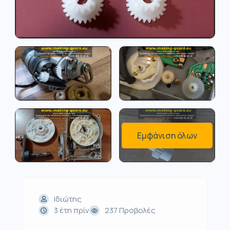
Εμφάνιση όλων
Ιδιώτης
3 έτη πρίν
237 Προβολές