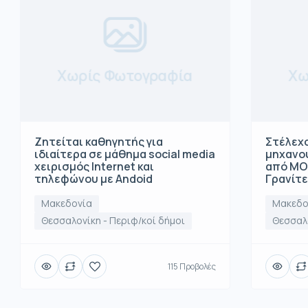
Χωρίς Φωτογραφία
Χω
Ζητείται καθηγητής για
Στέλεχο
ιδιαίτερα σε μάθημα social media
μηχανο
χειρισμός Internet και
από ΜΟ
τηλεφώνου με Andoid
Γρανίτ
Μακεδονία
Μακεδο
Θεσσαλονίκη - Περιφ/κοί δήμοι
Θεσσαλο
115 Προβολές