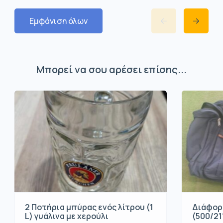
Εμφάνιση όλων
Μπορεί να σου αρέσει επίσης...
2 Ποτήρια μπύρας ενός λίτρου (1
Διάφορ
L) γυάλινα με χερούλι
(500/21