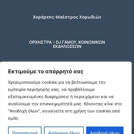
Χοράρχης-Μαέστρος Χορωδιών
ΟΡΧΗΣΤΡΑ – DJ ΓΑΜΟΥ, ΚΟΙΝΩΝΙΚΩΝ
ΕΚΔΗΛΩΣΕΩΝ
Εκτιμούμε το απόρρητό σας
φύλακας – κηπουρος
Χρησιμοποιούμε cookies για να βελτιώσουμε την
εμπειρία περιήγησής σας, να προβάλλουμε
2 Ποτήρια μπύρας ενός λίτρου (1 L)
εξατομικευμένες διαφημίσεις ή περιεχόμενο και να
γυάλινα με χερούλι
αναλύουμε την επισκεψιμότητά μας.
Κάνοντας κλικ στο
€10
"Αποδοχή όλων", συναινείτε στη χρήση των cookies από
εμάς.
Προσαρμογή
Απόρριψη όλων
Αποδοχή όλων