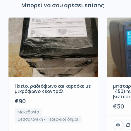
Μπορεί να σου αρέσει επίσης...
μπαταρί
Ηχείο, ραδιόφωνο και καραόκε με
1450) mA
μικρόφωνο κ κοντρόλ
βιντεο
€90
€50
Μακεδονία
Θεσσαλονίκη - Περιφ/κοί δήμοι