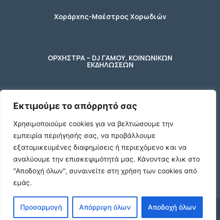
Χοράρχης-Μαέστρος Χορωδιών
ΟΡΧΗΣΤΡΑ – DJ ΓΑΜΟΥ, ΚΟΙΝΩΝΙΚΩΝ
ΕΚΔΗΛΩΣΕΩΝ
Εκτιμούμε το απόρρητό σας
φύλακας – κηπουρος
Χρησιμοποιούμε cookies για να βελτιώσουμε την
εμπειρία περιήγησής σας, να προβάλλουμε
2 Ποτήρια μπύρας ενός λίτρου (1 L)
εξατομικευμένες διαφημίσεις ή περιεχόμενο και να
γυάλινα με χερούλι
αναλύουμε την επισκεψιμότητά μας.
Κάνοντας κλικ στο
€10
"Αποδοχή όλων", συναινείτε στη χρήση των cookies από
εμάς.
Προσαρμογή
Απόρριψη όλων
Αποδοχή όλων
© 2024 agx.gr. All rights reserved.