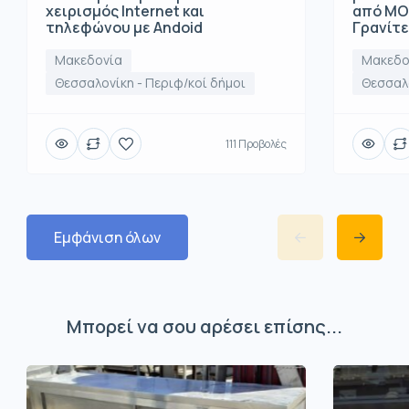
χειρισμός Internet και
από ΜΟ
τηλεφώνου με Andoid
Γρανίτ
Μακεδονία
Μακεδο
Θεσσαλονίκη - Περιφ/κοί δήμοι
Θεσσαλο
111 Προβολές
Εμφάνιση όλων
Μπορεί να σου αρέσει επίσης...