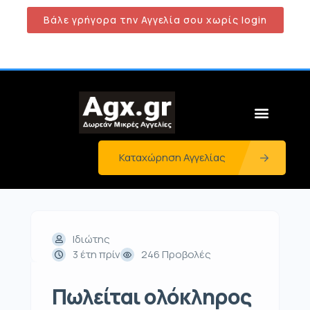
Βάλε γρήγορα την Αγγελία σου χωρίς login
Καταχώρηση Αγγελίας
Ιδιώτης
3 έτη πρίν
246 Προβολές
Πωλείται ολόκληρος