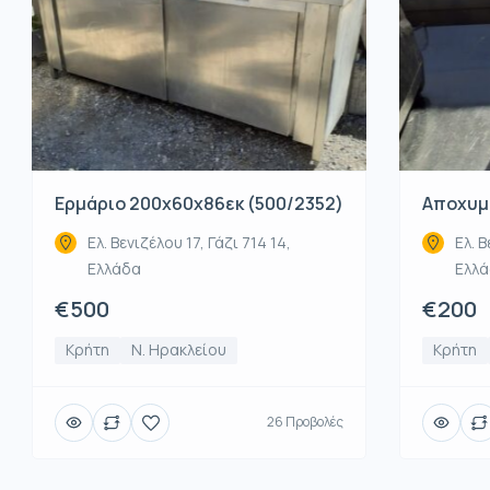
Ερμάριο 200x60x86εκ (500/2352)
Αποχυμω
Ελ. Βενιζέλου 17, Γάζι 714 14,
Ελ. Β
Ελλάδα
Ελλ
€500
€200
Κρήτη
Ν. Ηρακλείου
Κρήτη
26 Προβολές