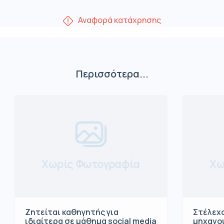
Αναφορά κατάχρησης
Περισσότερα...
Χωρίς Φωτογραφία
Χω
Ζητείται καθηγητής για
Στέλεχο
ιδιαίτερα σε μάθημα social media
μηχανο