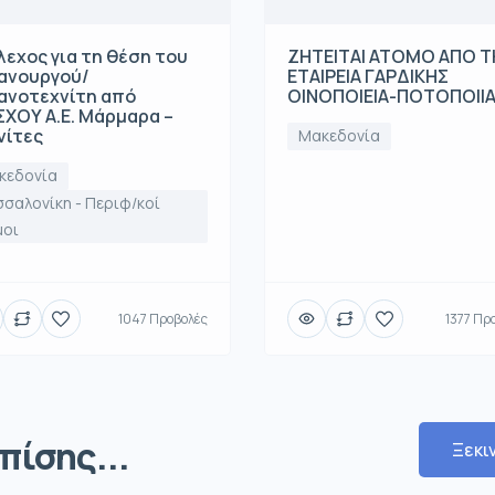
λεχος για τη θέση του
ΖΗΤΕΙΤΑΙ ΑΤΟΜΟ ΑΠΟ 
ανουργού/
ΕΤΑΙΡΕΙΑ ΓΑΡΔΙΚΗΣ
ανοτεχνίτη από
ΟΙΝΟΠΟΙΕΙΑ-ΠΟΤΟΠΟΙΙ
ΧΟΥ Α.Ε. Μάρμαρα –
νίτες
Μακεδονία
κεδονία
σαλονίκη - Περιφ/κοί
μοι
1047 Προβολές
1377 Πρ
πίσης...
Ξεκι