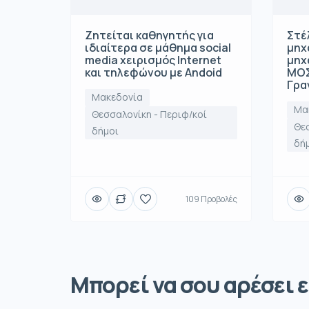
Ζητείται καθηγητής για
Στέ
ιδιαίτερα σε μάθημα social
μηχ
media χειρισμός Internet
μηχ
και τηλεφώνου με Andoid
ΜΟΣ
Γρα
Μακεδονία
Μα
Θεσσαλονίκη - Περιφ/κοί
Θεσ
δήμοι
δή
109 Προβολές
Μπορεί να σου αρέσει ε