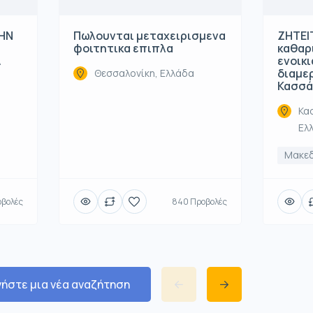
ΤΗΝ
Πωλουνται μεταχειρισμενα
ΖΗΤΕΙΤ
φοιτητικα επιπλα
καθαρ
Α
ενοικ
διαμε
Θεσσαλονίκη, Ελλάδα
Κασσά
Κα
Ελ
Μακε
οβολές
840 Προβολές
νήστε μια νέα αναζήτηση