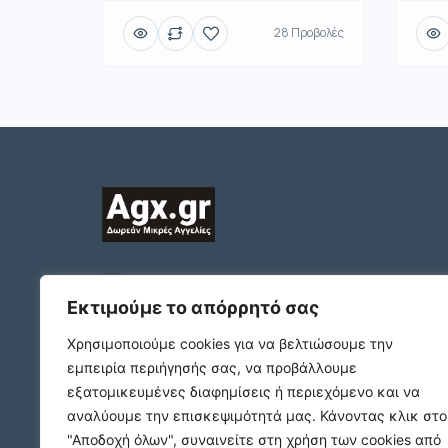
28 Προβολές
2312132324
ΠΛΑΤΩΝΟΣ 1 Τ.Κ. 54631
Εκτιμούμε το απόρρητό σας
ΘΕΣΣΑΛΟΝΙΚΗ
Χρησιμοποιούμε cookies για να βελτιώσουμε την
support@agx.gr
εμπειρία περιήγησής σας, να προβάλλουμε
Follow our social media
εξατομικευμένες διαφημίσεις ή περιεχόμενο και να
αναλύουμε την επισκεψιμότητά μας.
Κάνοντας κλικ στο
"Αποδοχή όλων", συναινείτε στη χρήση των cookies από