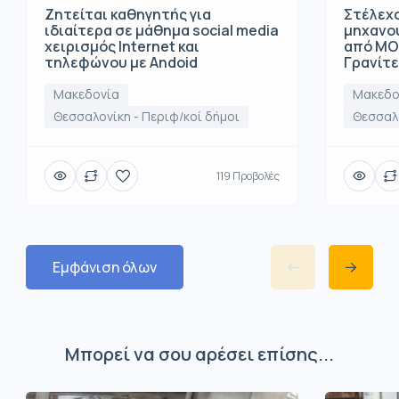
Ζητείται καθηγητής για
Στέλεχο
ιδιαίτερα σε μάθημα social media
μηχανο
χειρισμός Internet και
από ΜΟ
τηλεφώνου με Andoid
Γρανίτ
Μακεδονία
Μακεδο
Θεσσαλονίκη - Περιφ/κοί δήμοι
Θεσσαλο
119 Προβολές
Εμφάνιση όλων
Μπορεί να σου αρέσει επίσης...