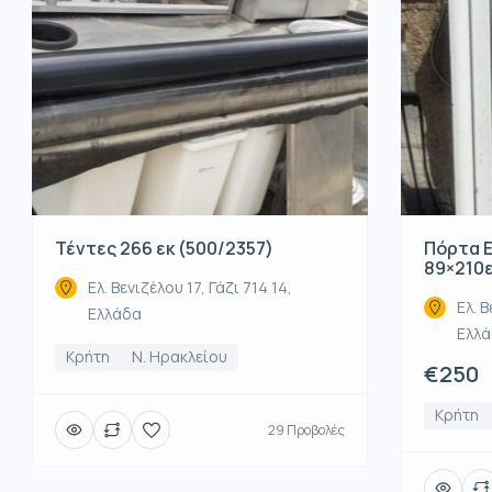
Τέντες 266 εκ (500/2357)
Πόρτα Ε
89×210
Ελ. Βενιζέλου 17, Γάζι 714 14,
Ελ. Β
Ελλάδα
Ελλ
Κρήτη
Ν. Ηρακλείου
€250
Κρήτη
29 Προβολές