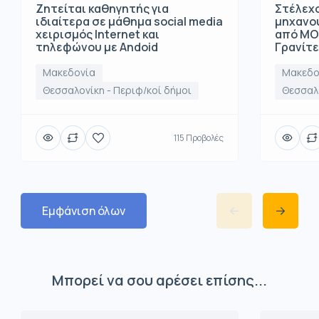
Ζητείται καθηγητής για
Στέλεχο
ιδιαίτερα σε μάθημα social media
μηχανο
χειρισμός Internet και
από ΜΟ
τηλεφώνου με Andoid
Γρανίτ
Μακεδονία
Μακεδο
Θεσσαλονίκη - Περιφ/κοί δήμοι
Θεσσαλο
115 Προβολές
Εμφάνιση όλων
Μπορεί να σου αρέσει επίσης...