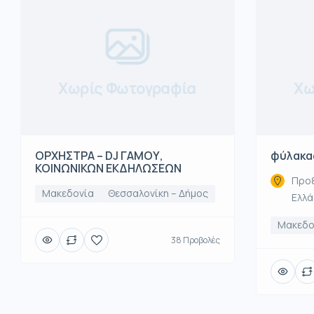
Χωρίς Φωτογραφία
Χω
ΟΡΧΗΣΤΡΑ – DJ ΓΑΜΟΥ,
φύλακα
ΚΟΙΝΩΝΙΚΩΝ ΕΚΔΗΛΩΣΕΩΝ
Προξ
Μακεδονία
Θεσσαλονίκη – Δήμος
Ελλ
Μακεδο
38 Προβολές