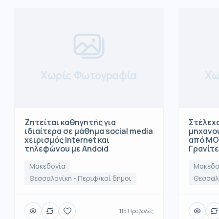
Χωρίς Φωτογραφία
Χω
Ζητείται καθηγητής για
Στέλεχο
ιδιαίτερα σε μάθημα social media
μηχανο
χειρισμός Internet και
από ΜΟ
τηλεφώνου με Andoid
Γρανίτ
Μακεδονία
Μακεδο
Θεσσαλονίκη - Περιφ/κοί δήμοι
Θεσσαλο
115 Προβολές