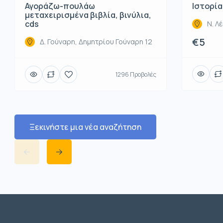
Ιστορία
Αγοράζω-πουλάω
μεταχειρισμένα βιβλία, βινύλια,
cds
Ν. Λ
€5
Δ. Γούναρη, Δημητρίου Γούναρη 12
1296 Προβολές
Ξεκινήστε μια νέα αναζήτηση