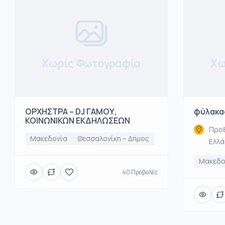
Χωρίς Φωτογραφία
Χω
ΟΡΧΗΣΤΡΑ – DJ ΓΑΜΟΥ,
φύλακα
ΚΟΙΝΩΝΙΚΩΝ ΕΚΔΗΛΩΣΕΩΝ
Προξ
Μακεδονία
Θεσσαλονίκη – Δήμος
Ελλ
Μακεδο
40 Προβολές