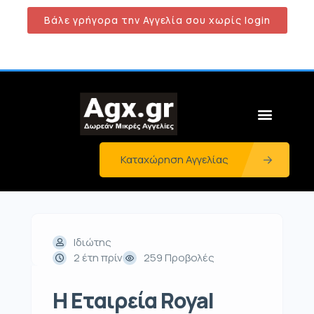
Βάλε γρήγορα την Αγγελία σου χωρίς login
Καταχώρηση Αγγελίας
Ιδιώτης
2 έτη πρίν
259 Προβολές
Η Εταιρεία Royal