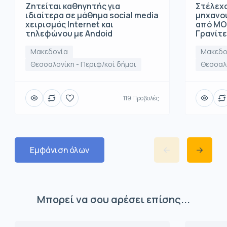
Ζητείται καθηγητής για
Στέλεχο
ιδιαίτερα σε μάθημα social media
μηχανο
χειρισμός Internet και
από ΜΟ
τηλεφώνου με Andoid
Γρανίτ
Μακεδονία
Μακεδο
Θεσσαλονίκη - Περιφ/κοί δήμοι
Θεσσαλο
119 Προβολές
Εμφάνιση όλων
Μπορεί να σου αρέσει επίσης...