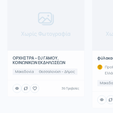
Χωρίς Φωτογραφία
Χω
ΟΡΧΗΣΤΡΑ – DJ ΓΑΜΟΥ,
φύλακα
ΚΟΙΝΩΝΙΚΩΝ ΕΚΔΗΛΩΣΕΩΝ
Προξ
Μακεδονία
Θεσσαλονίκη – Δήμος
Ελλ
Μακεδο
36 Προβολές