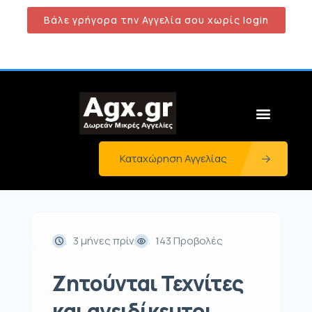
Βάλε γρήγορα την Αγγελία σου χωρίς login
Καταχώρηση Αγγελίας
3 μήνες πρίν
143 Προβολές
Ζητούνται Τεχνίτες
και ανειδίκευτοι