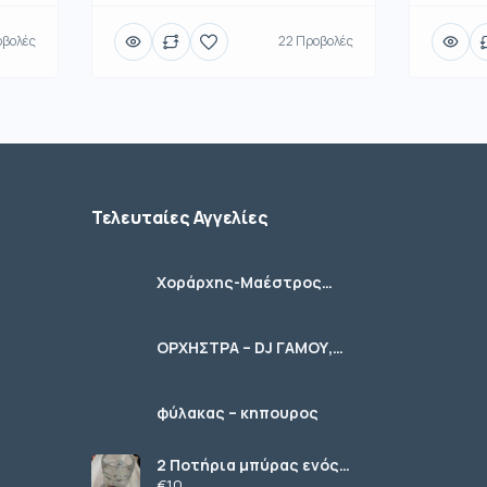
οβολές
22 Προβολές
Τελευταίες Αγγελίες
Χοράρχης-Μαέστρος
Χορωδιών
ΟΡΧΗΣΤΡΑ – DJ ΓΑΜΟΥ,
ΚΟΙΝΩΝΙΚΩΝ ΕΚΔΗΛΩΣΕΩΝ
φύλακας – κηπουρος
2 Ποτήρια μπύρας ενός
λίτρου (1 L) γυάλινα με
€10