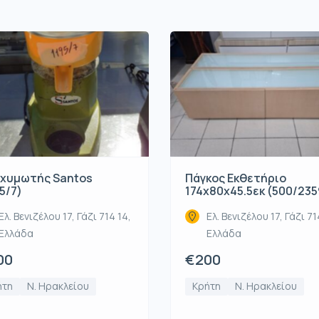
χυμωτής Santos
Πάγκος Εκθετήριο
5/7)
174x80x45.5εκ (500/235
Ελ. Βενιζέλου 17, Γάζι 714 14,
Ελ. Βενιζέλου 17, Γάζι 71
Ελλάδα
Ελλάδα
00
€200
ήτη
Ν. Ηρακλείου
Κρήτη
Ν. Ηρακλείου