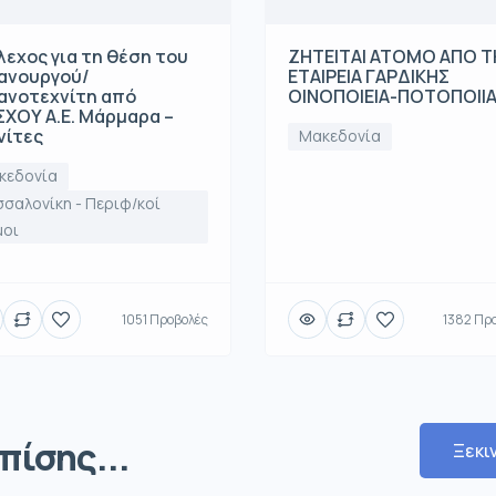
λεχος για τη θέση του
ΖΗΤΕΙΤΑΙ ΑΤΟΜΟ ΑΠΟ 
ανουργού/
ΕΤΑΙΡΕΙΑ ΓΑΡΔΙΚΗΣ
ανοτεχνίτη από
ΟΙΝΟΠΟΙΕΙΑ-ΠΟΤΟΠΟΙΙ
ΧΟΥ Α.Ε. Μάρμαρα –
νίτες
Μακεδονία
κεδονία
σαλονίκη - Περιφ/κοί
μοι
1051 Προβολές
1382 Πρ
πίσης...
Ξεκι