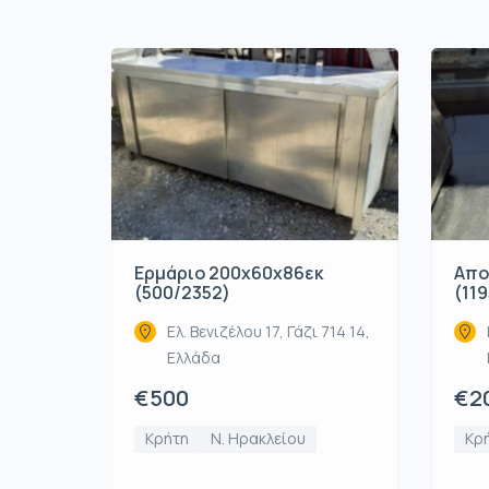
Ερμάριο 200x60x86εκ
Απο
(500/2352)
(119
Ελ. Βενιζέλου 17, Γάζι 714 14,
Ελλάδα
€500
€2
Κρήτη
Ν. Ηρακλείου
Κρ