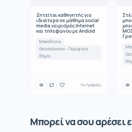
Ζητείται καθηγητής για
Στέ
ιδιαίτερα σε μάθημα social
μηχ
media χειρισμός Internet
μηχ
και τηλεφώνου με Andoid
ΜΟΣ
Γρα
Μακεδονία
Μα
Θεσσαλονίκη - Περιφ/κοί
Θεσ
δήμοι
δή
114 Προβολές
Μπορεί να σου αρέσει ε