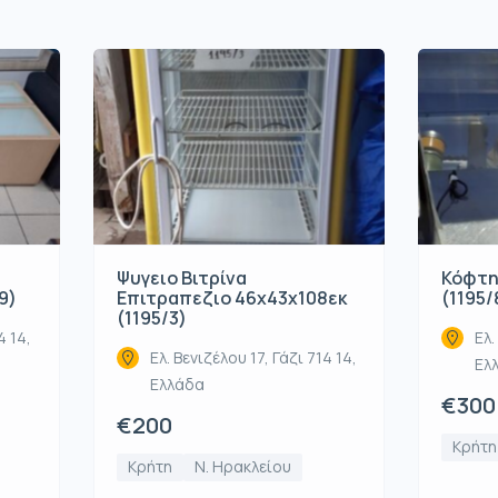
Ψυγειο Βιτρίνα
Κόφτη
9)
Επιτραπεζιο 46x43x108εκ
(1195/
(1195/3)
4 14,
Ελ.
Ελ. Βενιζέλου 17, Γάζι 714 14,
Ελ
Ελλάδα
€300
€200
Κρήτη
Κρήτη
Ν. Ηρακλείου