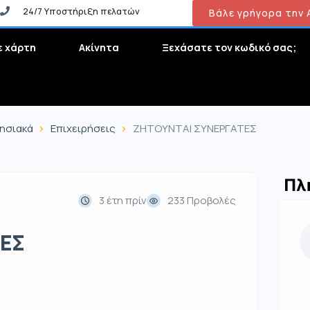
24/7 Υποστήριξη πελατών
Βάλε γρήγορα την Α
ε χάρτη
Ακίνητα
Ξεχάσατε τον κωδικό σας;
ρησιακά
Επιχειρήσεις
ΖΗΤΟΥΝΤΑΙ ΣΥΝΕΡΓΑΤΕΣ
Πλ
3 έτη πρίν
233 Προβολές
ΕΣ