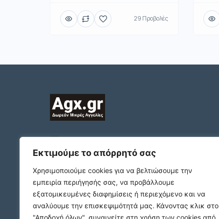
29 Προβολές
2312132324
ΠΛΑΤΩΝΟΣ 1 Τ.Κ. 54631
Εκτιμούμε το απόρρητό σας
ΘΕΣΣΑΛΟΝΙΚΗ
Χρησιμοποιούμε cookies για να βελτιώσουμε την
support@agx.gr
εμπειρία περιήγησής σας, να προβάλλουμε
Follow our social media
εξατομικευμένες διαφημίσεις ή περιεχόμενο και να
αναλύουμε την επισκεψιμότητά μας.
Κάνοντας κλικ στο
"Αποδοχή όλων", συναινείτε στη χρήση των cookies από