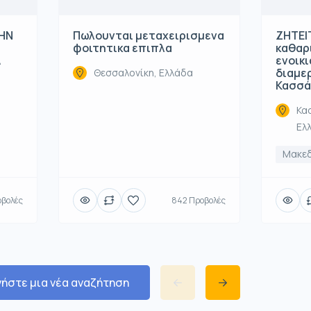
ΤΗΝ
Πωλουνται μεταχειρισμενα
ΖΗΤΕΙΤ
φοιτητικα επιπλα
καθαρ
Α
ενοικ
διαμε
Θεσσαλονίκη, Ελλάδα
Κασσά
Κα
Ελ
Μακε
οβολές
842 Προβολές
νήστε μια νέα αναζήτηση