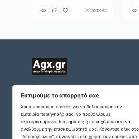
38 Προβολές
2312132324
ΠΛΑΤΩΝΟΣ 1 Τ.Κ. 54631
Εκτιμούμε το απόρρητό σας
ΘΕΣΣΑΛΟΝΙΚΗ
Χρησιμοποιούμε cookies για να βελτιώσουμε την
support@agx.gr
εμπειρία περιήγησής σας, να προβάλλουμε
Follow our social media
εξατομικευμένες διαφημίσεις ή περιεχόμενο και να
αναλύουμε την επισκεψιμότητά μας.
Κάνοντας κλικ στο
"Αποδοχή όλων", συναινείτε στη χρήση των cookies από