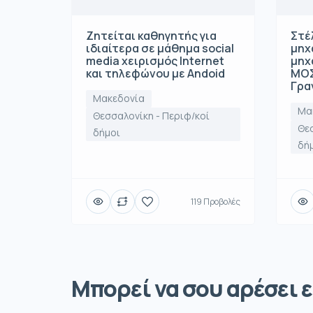
Ζητείται καθηγητής για
Στέ
ιδιαίτερα σε μάθημα social
μηχ
media χειρισμός Internet
μηχ
και τηλεφώνου με Andoid
ΜΟΣ
Γρα
Μακεδονία
Μα
Θεσσαλονίκη - Περιφ/κοί
Θεσ
δήμοι
δή
119 Προβολές
Μπορεί να σου αρέσει ε