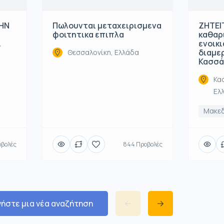
ΤΗΝ
Πωλουνται μεταχειρισμενα
ΖΗΤΕΙΤ
φοιτητικα επιπλα
καθαρ
Α
ενοικ
διαμε
Θεσσαλονίκη, Ελλάδα
Κασσά
Κα
Ελ
Μακε
οβολές
844 Προβολές
νήστε μια νέα αναζήτηση