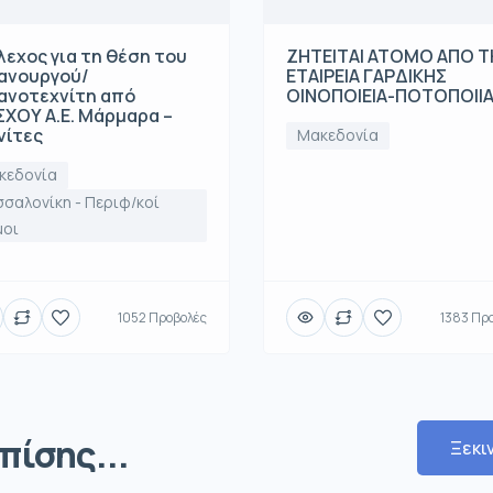
λεχος για τη θέση του
ΖΗΤΕΙΤΑΙ ΑΤΟΜΟ ΑΠΟ 
ανουργού/
ΕΤΑΙΡΕΙΑ ΓΑΡΔΙΚΗΣ
ανοτεχνίτη από
ΟΙΝΟΠΟΙΕΙΑ-ΠΟΤΟΠΟΙΙ
ΧΟΥ Α.Ε. Μάρμαρα –
νίτες
Μακεδονία
κεδονία
σαλονίκη - Περιφ/κοί
μοι
1052 Προβολές
1383 Πρ
πίσης...
Ξεκι