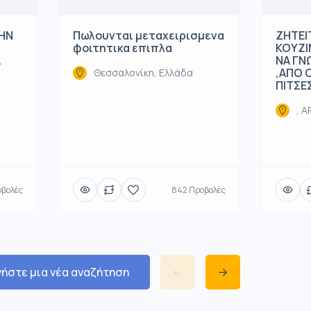
ΤΗΝ
Πωλουνται μεταχειρισμενα
ΖΗΤΕΙ
φοιτητικα επιπλα
ΚΟΥΖΙ
Α
ΝΑ ΓΝ
,ΑΠΟ 
Θεσσαλονίκη, Ελλάδα
ΠΙΤΣΕ
, 
οβολές
842 Προβολές
νήστε μια νέα αναζήτηση