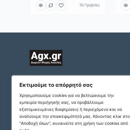
36 Προβολές
2312132324
ΠΛΑΤΩΝΟΣ 1 Τ.Κ. 54631
Εκτιμούμε το απόρρητό σας
ΘΕΣΣΑΛΟΝΙΚΗ
Χρησιμοποιούμε cookies για να βελτιώσουμε την
support@agx.gr
εμπειρία περιήγησής σας, να προβάλλουμε
Follow our social media
εξατομικευμένες διαφημίσεις ή περιεχόμενο και να
αναλύουμε την επισκεψιμότητά μας.
Κάνοντας κλικ στο
"Αποδοχή όλων", συναινείτε στη χρήση των cookies από