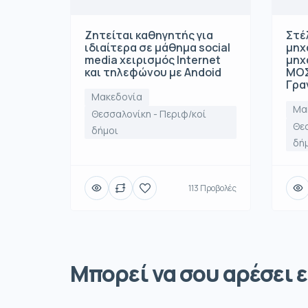
Ζητείται καθηγητής για
Στέ
ιδιαίτερα σε μάθημα social
μηχ
media χειρισμός Internet
μηχ
και τηλεφώνου με Andoid
ΜΟΣ
Γρα
Μακεδονία
Μα
Θεσσαλονίκη - Περιφ/κοί
Θεσ
δήμοι
δή
113 Προβολές
Μπορεί να σου αρέσει ε