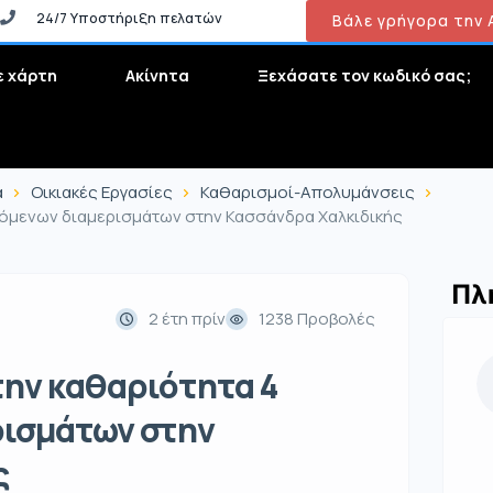
24/7 Υποστήριξη πελατών
Βάλε γρήγορα την Α
ε χάρτη
Ακίνητα
Ξεχάσατε τον κωδικό σας;
α
Οικιακές Εργασίες
Καθαρισμοί-Απολυμάνσεις
αζόμενων διαμερισμάτων στην Κασσάνδρα Χαλκιδικής
Πλ
2 έτη πρίν
1238 Προβολές
την καθαριότητα 4
ρισμάτων στην
ς