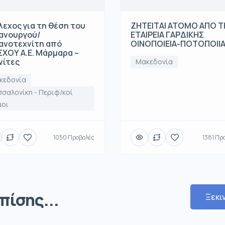
λεχος για τη θέση του
ΖΗΤΕΙΤΑΙ ΑΤΟΜΟ ΑΠΟ 
ανουργού/
ΕΤΑΙΡΕΙΑ ΓΑΡΔΙΚΗΣ
ανοτεχνίτη από
ΟΙΝΟΠΟΙΕΙΑ-ΠΟΤΟΠΟΙΙ
ΧΟΥ Α.Ε. Μάρμαρα –
νίτες
Μακεδονία
κεδονία
σαλονίκη - Περιφ/κοί
μοι
1050 Προβολές
1381 Πρ
πίσης...
Ξεκι