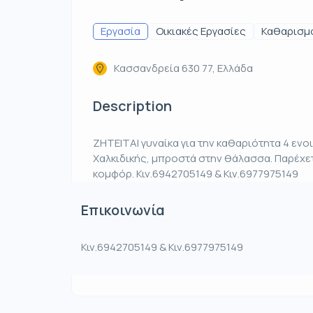
Εργασία
Οικιακές Εργασίες
Καθαρισμ
Κασσανδρεία 630 77, Ελλάδα
Description
ΖΗΤΕΙΤΑΙ γυναίκα για την καθαριότητα 4 ε
Χαλκιδικής, μπροστά στην θάλασσα. Παρέχετ
κομφόρ. Κιν.6942705149 & Κιν.6977975149
Επικοινωνία
Κιν.6942705149 & Κιν.6977975149