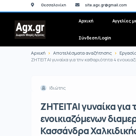
Θεσσαλονίκη
site.agx.gr@gmail.com
Αρχική
Αγγελίες μ
Σύνδεση/Login
Αρχική
Αποτελέσματα αναζήτησης
Εργασί
ΖΗΤΕΙΤΑΙ γυναίκα για την καθαριότητα 4 ενοικι
Ιδιώτης
ΖΗΤΕΙΤΑΙ γυναίκα για 
ενοικιαζόμενων διαμε
Κασσάνδρα Χαλκιδική