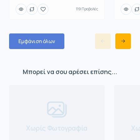
119 Προβολές
Εμφάνιση όλων
Μπορεί να σου αρέσει επίσης...
Χωρίς Φωτογραφία
Χω