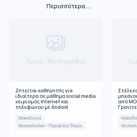
Περισσότερα...
Χωρίς Φωτογραφία
Χω
Ζητείται καθηγητής για
Στέλεχο
ιδιαίτερα σε μάθημα social media
μηχανο
χειρισμός Internet και
από ΜΟ
τηλεφώνου με Andoid
Γρανίτ
Μακεδονία
Μακεδο
Θεσσαλονίκη - Περιφ/κοί δήμοι
Θεσσαλο