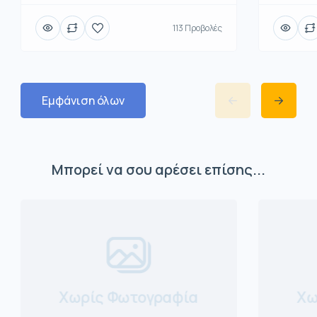
113 Προβολές
Εμφάνιση όλων
Μπορεί να σου αρέσει επίσης...
Χωρίς Φωτογραφία
Χω