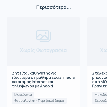
Περισσότερα...
Χωρίς Φωτογραφία
Χω
Ζητείται καθηγητής για
Στέλεχο
ιδιαίτερα σε μάθημα social media
μηχανο
χειρισμός Internet και
από ΜΟ
τηλεφώνου με Andoid
Γρανίτ
Μακεδονία
Μακεδο
Θεσσαλονίκη - Περιφ/κοί δήμοι
Θεσσαλο