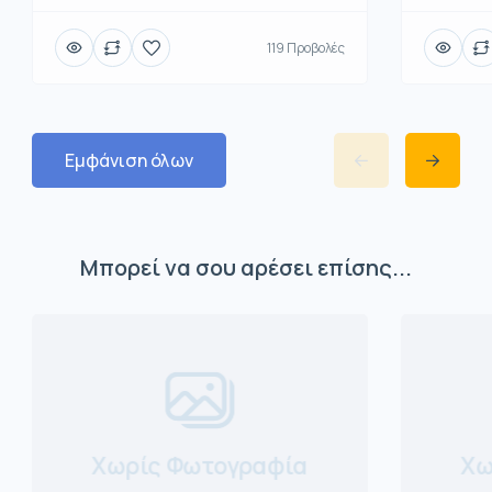
119 Προβολές
Εμφάνιση όλων
Μπορεί να σου αρέσει επίσης...
Χωρίς Φωτογραφία
Χω