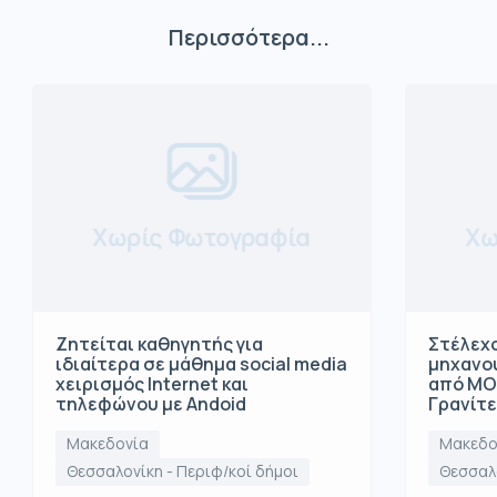
Περισσότερα...
Χωρίς Φωτογραφία
Χω
Ζητείται καθηγητής για
Στέλεχο
ιδιαίτερα σε μάθημα social media
μηχανο
χειρισμός Internet και
από ΜΟ
τηλεφώνου με Andoid
Γρανίτ
Μακεδονία
Μακεδο
Θεσσαλονίκη - Περιφ/κοί δήμοι
Θεσσαλο