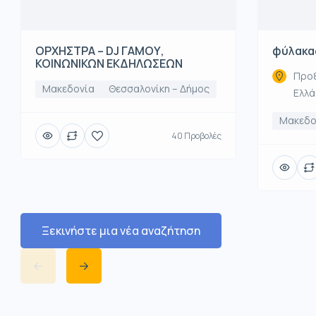
ΟΡΧΗΣΤΡΑ – DJ ΓΑΜΟΥ,
φύλακα
ΚΟΙΝΩΝΙΚΩΝ ΕΚΔΗΛΩΣΕΩΝ
Προξ
Μακεδονία
Θεσσαλονίκη – Δήμος
Ελλ
Μακεδο
40 Προβολές
Ξεκινήστε μια νέα αναζήτηση