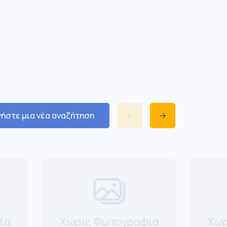
νήστε μια νέα αναζήτηση
ία
Χωρίς Φωτογραφία
Χωρ