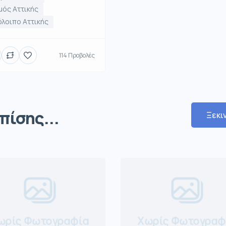
μός Αττικής
λοιπο Αττικής
114 Προβολές
πίσης...
Ξεκι
ωρίς Φωτογραφία
Χωρίς Φωτογραφ