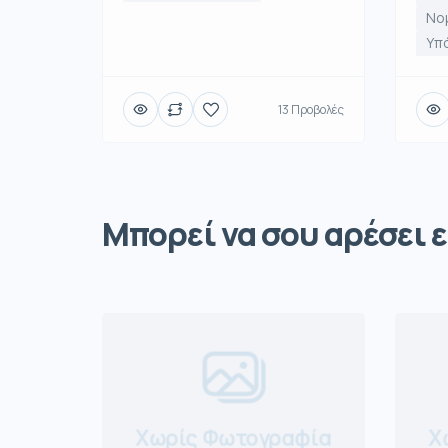
Νο
Υπό
13 Προβολές
Μπορεί να σου αρέσει ε
Χωρίς Φωτογραφία
Χ