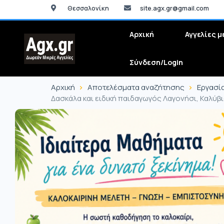
Θεσσαλονίκη
site.agx.gr@gmail.com
Αρχική
Αγγελίες μ
Σύνδεση/Login
Αρχική
Αποτελέσματα αναζήτησης
Εργασί
Δασκάλα και ειδική παιδαγωγός Λαγονήσι, Καλύβι