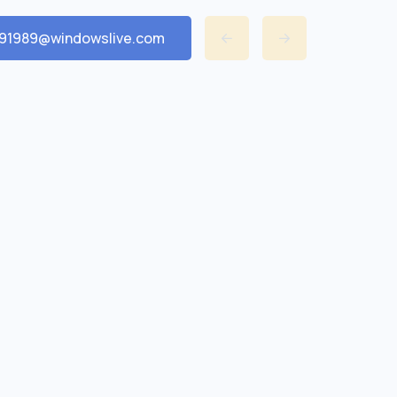
591989@windowslive.com