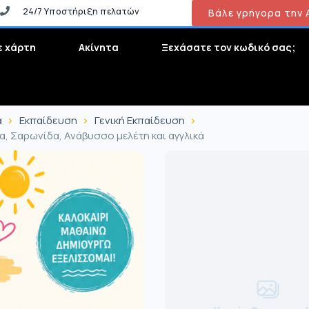
24/7 Υποστήριξη πελατών
Βάλε γρήγορα την Α
ε χάρτη
Ακίνητα
Ξεχάσατε τον κωδικό σας;
α
Εκπαίδευση
Γενική Εκπαίδευση
α, Σαρωνίδα, Ανάβυσσο μελέτη και αγγλικά