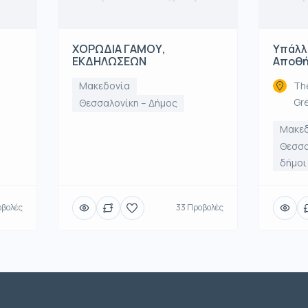
ΧΟΡΩΔΙΑ ΓΑΜΟΥ,
Υπάλλ
ΕΚΔΗΛΩΣΕΩΝ
Αποθή
Μακεδονία
The
Gr
Θεσσαλονίκη – Δήμος
Μακε
Θεσσα
δήμοι
οβολές
33 Προβολές