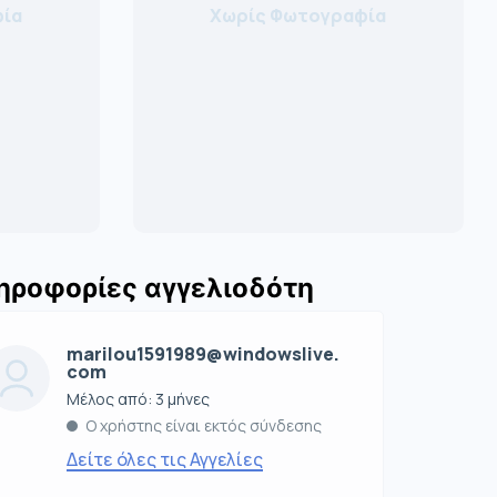
ία
Χωρίς Φωτογραφία
ηροφορίες αγγελιοδότη
marilou1591989@windowslive.
com
Μέλος από: 3 μήνες
Ο χρήστης είναι εκτός σύνδεσης
Δείτε όλες τις Αγγελίες