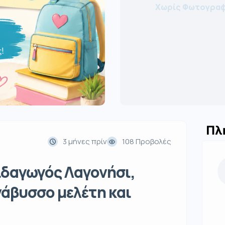
Χωρίς Φωτογραφ
Πλ
3 μήνες πρίν
108 Προβολές
ιδαγωγός Λαγονήσι,
νάβυσσο μελέτη και