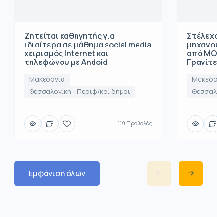
Ζητείται καθηγητής για
Στέλεχο
ιδιαίτερα σε μάθημα social media
μηχανο
χειρισμός Internet και
από ΜΟ
τηλεφώνου με Andoid
Γρανίτ
Μακεδονία
Μακεδο
Θεσσαλονίκη - Περιφ/κοί δήμοι
Θεσσαλο
119 Προβολές
Εμφάνιση όλων