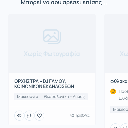
Μπορεί να σου αρέσει επίσης...
Χωρίς Φωτογραφία
Χω
ΟΡΧΗΣΤΡΑ – DJ ΓΑΜΟΥ,
φύλακα
ΚΟΙΝΩΝΙΚΩΝ ΕΚΔΗΛΩΣΕΩΝ
Προξ
Μακεδονία
Θεσσαλονίκη – Δήμος
Ελλ
Μακεδο
42 Προβολές