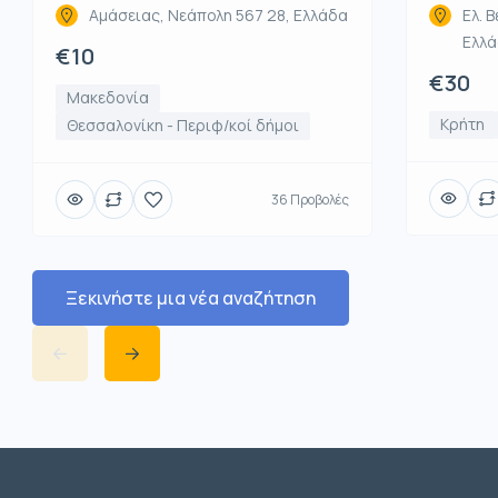
Αμάσειας, Νεάπολη 567 28, Ελλάδα
Ελ. Β
Ελλ
€10
€30
Μακεδονία
Κρήτη
Θεσσαλονίκη - Περιφ/κοί δήμοι
36 Προβολές
Ξεκινήστε μια νέα αναζήτηση