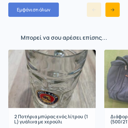
Εμφάνιση όλων
Μπορεί να σου αρέσει επίσης...
2 Ποτήρια μπύρας ενός λίτρου (1
Διάφορ
L) γυάλινα με χερούλι
(500/21