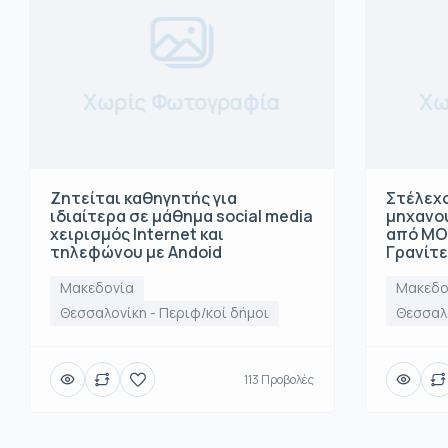
Χωρίς Φωτογραφία
Χω
Ζητείται καθηγητής για
Στέλεχο
ιδιαίτερα σε μάθημα social media
μηχανο
χειρισμός Internet και
από ΜΟ
τηλεφώνου με Andoid
Γρανίτ
Μακεδονία
Μακεδο
Θεσσαλονίκη - Περιφ/κοί δήμοι
Θεσσαλο
113 Προβολές