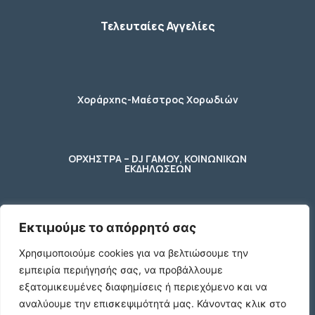
Τελευταίες Αγγελίες
Χοράρχης-Μαέστρος Χορωδιών
ΟΡΧΗΣΤΡΑ – DJ ΓΑΜΟΥ, ΚΟΙΝΩΝΙΚΩΝ
ΕΚΔΗΛΩΣΕΩΝ
Εκτιμούμε το απόρρητό σας
φύλακας – κηπουρος
Χρησιμοποιούμε cookies για να βελτιώσουμε την
εμπειρία περιήγησής σας, να προβάλλουμε
2 Ποτήρια μπύρας ενός λίτρου (1 L)
εξατομικευμένες διαφημίσεις ή περιεχόμενο και να
γυάλινα με χερούλι
αναλύουμε την επισκεψιμότητά μας.
Κάνοντας κλικ στο
€10