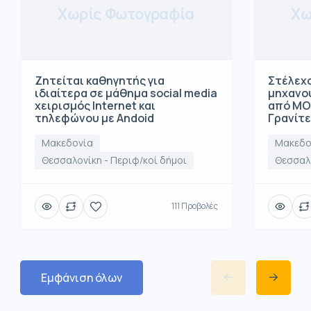
Χωρίς Φωτογραφία
Χω
Ζητείται καθηγητής για
Στέλεχο
ιδιαίτερα σε μάθημα social media
μηχανο
χειρισμός Internet και
από ΜΟ
τηλεφώνου με Andoid
Γρανίτ
Μακεδονία
Μακεδο
Θεσσαλονίκη - Περιφ/κοί δήμοι
Θεσσαλο
111 Προβολές
Εμφάνιση όλων