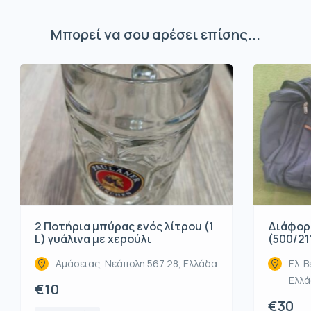
Μπορεί να σου αρέσει επίσης...
2 Ποτήρια μπύρας ενός λίτρου (1
Διάφορ
L) γυάλινα με χερούλι
(500/21
Αμάσειας, Νεάπολη 567 28, Ελλάδα
Ελ. Β
Ελλ
€10
€30