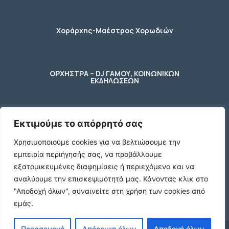
Χοράρχης-Μαέστρος Χορωδιών
ΟΡΧΗΣΤΡΑ – DJ ΓΑΜΟΥ, ΚΟΙΝΩΝΙΚΩΝ
ΕΚΔΗΛΩΣΕΩΝ
Εκτιμούμε το απόρρητό σας
φύλακας – κηπουρος
Χρησιμοποιούμε cookies για να βελτιώσουμε την
εμπειρία περιήγησής σας, να προβάλλουμε
2 Ποτήρια μπύρας ενός λίτρου (1 L)
εξατομικευμένες διαφημίσεις ή περιεχόμενο και να
γυάλινα με χερούλι
αναλύουμε την επισκεψιμότητά μας.
Κάνοντας κλικ στο
€10
"Αποδοχή όλων", συναινείτε στη χρήση των cookies από
εμάς.
Προσαρμογή
Απόρριψη όλων
Αποδοχή όλων