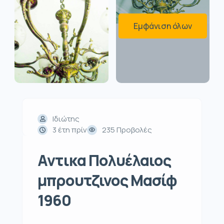
Εμφάνιση όλων
Ιδιώτης
3 έτη πρίν
235 Προβολές
Αντικα Πολυέλαιος
μπρουτζινος Μασίφ
1960