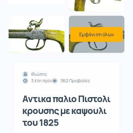
Εμφάνιση όλων
Ιδιώτης
3 έτη πρίν
362 Προβολές
Αντικα παλιο Πιστολι
κρουσης με καψουλι
του 1825