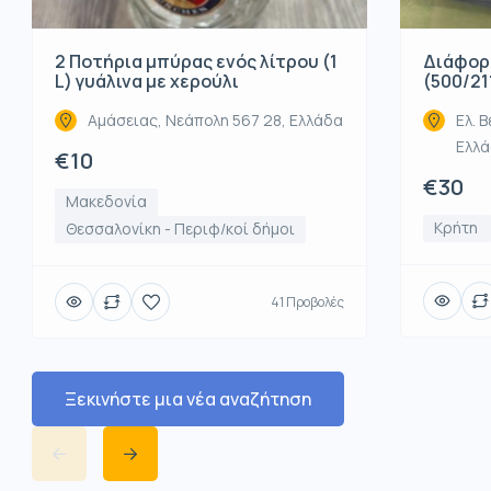
2 Ποτήρια μπύρας ενός λίτρου (1
Διάφορ
L) γυάλινα με χερούλι
(500/21
Αμάσειας, Νεάπολη 567 28, Ελλάδα
Ελ. Β
Ελλ
€10
€30
Μακεδονία
Κρήτη
Θεσσαλονίκη - Περιφ/κοί δήμοι
41 Προβολές
Ξεκινήστε μια νέα αναζήτηση