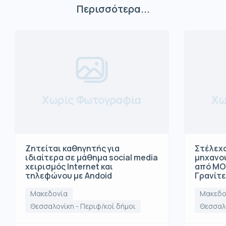
Περισσότερα...
Χωρίς Φωτογραφία
Χω
Ζητείται καθηγητής για
Στέλεχο
ιδιαίτερα σε μάθημα social media
μηχανο
χειρισμός Internet και
από ΜΟ
τηλεφώνου με Andoid
Γρανίτ
Μακεδονία
Μακεδο
Θεσσαλονίκη - Περιφ/κοί δήμοι
Θεσσαλο