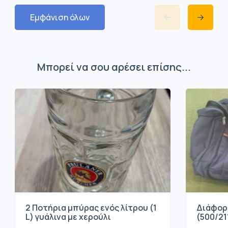
Εμφάνιση όλων
Μπορεί να σου αρέσει επίσης...
2 Ποτήρια μπύρας ενός λίτρου (1
Διάφορ
L) γυάλινα με χερούλι
(500/21