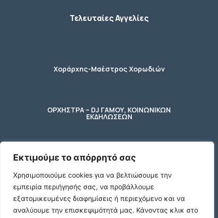
Τελευταίες Αγγελίες
Χοράρχης-Μαέστρος Χορωδιών
ΟΡΧΗΣΤΡΑ – DJ ΓΑΜΟΥ, ΚΟΙΝΩΝΙΚΩΝ
ΕΚΔΗΛΩΣΕΩΝ
Εκτιμούμε το απόρρητό σας
φύλακας – κηπουρος
Χρησιμοποιούμε cookies για να βελτιώσουμε την
εμπειρία περιήγησής σας, να προβάλλουμε
2 Ποτήρια μπύρας ενός λίτρου (1 L)
εξατομικευμένες διαφημίσεις ή περιεχόμενο και να
γυάλινα με χερούλι
αναλύουμε την επισκεψιμότητά μας.
Κάνοντας κλικ στο
€10