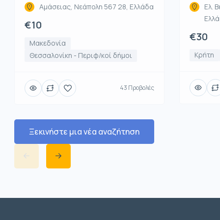
Αμάσειας, Νεάπολη 567 28, Ελλάδα
Ελ. Β
Ελλ
€10
€30
Μακεδονία
Κρήτη
Θεσσαλονίκη - Περιφ/κοί δήμοι
43 Προβολές
Ξεκινήστε μια νέα αναζήτηση