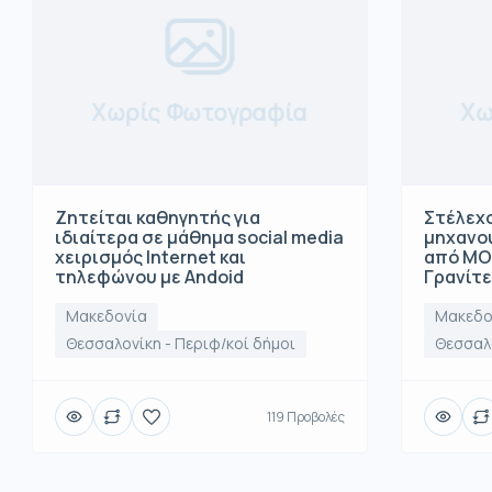
Χωρίς Φωτογραφία
Χω
Ζητείται καθηγητής για
Στέλεχο
ιδιαίτερα σε μάθημα social media
μηχανο
χειρισμός Internet και
από ΜΟ
τηλεφώνου με Andoid
Γρανίτ
Μακεδονία
Μακεδο
Θεσσαλονίκη - Περιφ/κοί δήμοι
Θεσσαλο
119 Προβολές