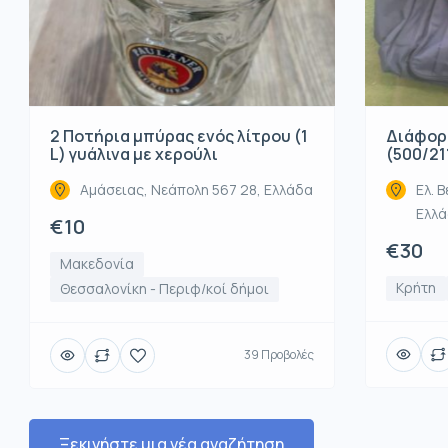
2 Ποτήρια μπύρας ενός λίτρου (1
Διάφορ
L) γυάλινα με χερούλι
(500/21
Αμάσειας, Νεάπολη 567 28, Ελλάδα
Ελ. Β
Ελλ
€10
€30
Μακεδονία
Κρήτη
Θεσσαλονίκη - Περιφ/κοί δήμοι
39 Προβολές
Ξεκινήστε μια νέα αναζήτηση