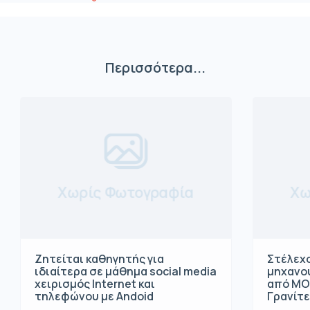
Περισσότερα...
Χωρίς Φωτογραφία
Χω
Ζητείται καθηγητής για
Στέλεχο
ιδιαίτερα σε μάθημα social media
μηχανο
χειρισμός Internet και
από ΜΟ
τηλεφώνου με Andoid
Γρανίτ