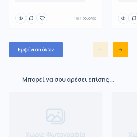
119 Προβολές
Εμφάνιση όλων
Μπορεί να σου αρέσει επίσης...
Χωρίς Φωτογραφία
Χω