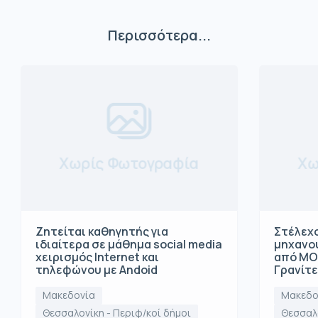
Περισσότερα...
Χωρίς Φωτογραφία
Χω
Ζητείται καθηγητής για
Στέλεχο
ιδιαίτερα σε μάθημα social media
μηχανο
χειρισμός Internet και
από ΜΟ
τηλεφώνου με Andoid
Γρανίτ
Μακεδονία
Μακεδο
Θεσσαλονίκη - Περιφ/κοί δήμοι
Θεσσαλο